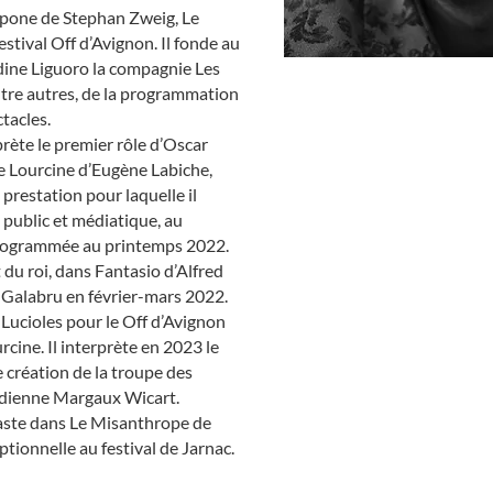
lpone de Stephan Zweig, Le
stival Off d’Avignon. Il fonde au
dine Liguoro la compagnie Les
entre autres, de la programmation
ctacles.
rète le premier rôle d’Oscar
de Lourcine d’Eugène Labiche,
 prestation pour laquelle il
public et médiatique, au
programmée au printemps 2022.
 du roi, dans Fantasio d’Alfred
Galabru en février-mars 2022.
 Lucioles pour le Off d’Avignon
rcine. Il interprète en 2023 le
 création de la troupe des
édienne Margaux Wicart.
caste dans Le Misanthrope de
tionnelle au festival de Jarnac.